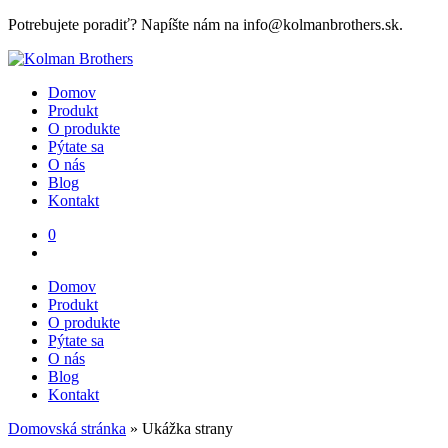
Potrebujete poradiť? Napíšte nám na info@kolmanbrothers.sk.
Domov
Produkt
O produkte
Pýtate sa
O nás
Blog
Kontakt
0
Domov
Produkt
O produkte
Pýtate sa
O nás
Blog
Kontakt
Domovská stránka
»
Ukážka strany