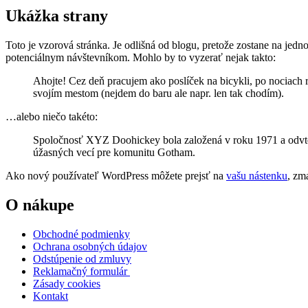
Ukážka strany
Toto je vzorová stránka. Je odlišná od blogu, pretože zostane na jedn
potenciálnym návštevníkom. Mohlo by to vyzerať nejak takto:
Ahojte! Cez deň pracujem ako poslíček na bicykli, po nociach
svojím mestom (nejdem do baru ale napr. len tak chodím).
…alebo niečo takéto:
Spoločnosť XYZ Doohickey bola založená v roku 1971 a odvted
úžasných vecí pre komunitu Gotham.
Ako nový používateľ WordPress môžete prejsť na
vašu nástenku
, zm
O nákupe
Obchodné podmienky
Ochrana osobných údajov
Odstúpenie od zmluvy
Reklamačný formulár
Zásady cookies
Kontakt