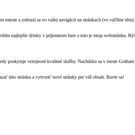
om mieste a zobrazí sa vo vašej navigácii na stránkach (vo väčšine tém)
 robím najlepšie drinky v príjemnom bare a toto je moja webstránka. B
y poskytuje verejnosti kvalitné služby. Nachádza sa v meste Gotham 
azať túto stránku a vytvoriť nové stránky pre váš obsah. Bavte sa!